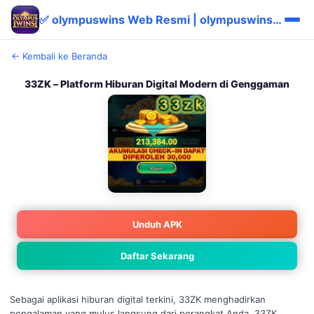
✅ olympuswins Web Resmi | olympuswins Login App Aman
← Kembali ke Beranda
33ZK – Platform Hiburan Digital Modern di Genggaman
Unduh APK
Daftar Sekarang
Sebagai aplikasi hiburan digital terkini, 33ZK menghadirkan
pengalaman yang mulus langsung dari perangkat Anda. 33ZK