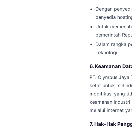
Dengan penyedia
penyedia hosting
Untuk memenuhi 
pemerintah Repu
Dalam rangka pe
Teknologi.
6. Keamanan Dat
PT. Olympus Jaya 
ketat untuk melind
modifikasi yang ti
keamanan industri 
melalui internet y
7. Hak-Hak Peng