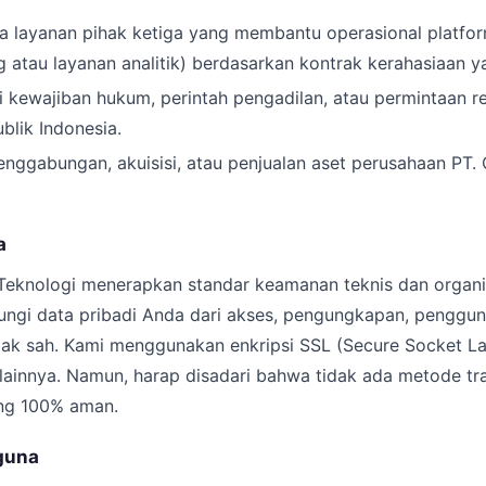
 layanan pihak ketiga yang membantu operasional platfor
 atau layanan analitik) berdasarkan kontrak kerahasiaan y
kewajiban hukum, perintah pengadilan, atau permintaan res
blik Indonesia.
nggabungan, akuisisi, atau penjualan aset perusahaan PT.
a
Teknologi menerapkan standar keamanan teknis dan organi
ungi data pribadi Anda dari akses, pengungkapan, penggun
dak sah. Kami menggunakan enkripsi SSL (Secure Socket La
lainnya. Namun, harap disadari bahwa tidak ada metode tr
ang 100% aman.
guna