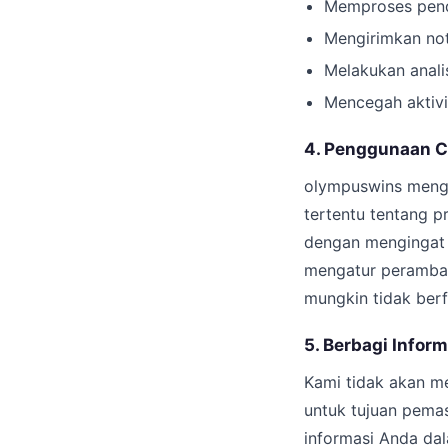
Memproses penda
Mengirimkan not
Melakukan anali
Mencegah aktivi
4. Penggunaan C
olympuswins mengg
tertentu tentang 
dengan mengingat 
mengatur peramban
mungkin tidak berf
5. Berbagi Infor
Kami tidak akan m
untuk tujuan pema
informasi Anda dala