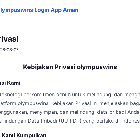
olympuswins Login App Aman
ivasi
2026-08-07
Kebijakan Privasi olympuswins
asi Kami
Teknologi berkomitmen penuh untuk melindungi dan mengho
atform olympuswins. Kebijakan Privasi ini menjelaskan ba
ggunakan, menyimpan, dan melindungi data pribadi Anda
lindungan Data Pribadi (UU PDP) yang berlaku di Indonesi
ng Kami Kumpulkan