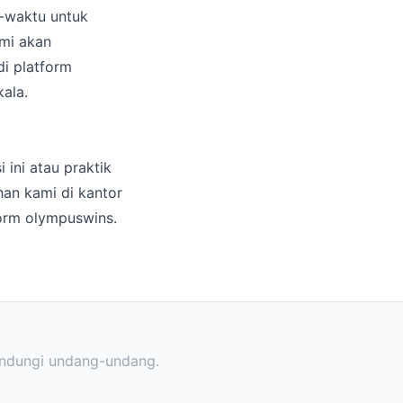
u-waktu untuk
mi akan
di platform
ala.
 ini atau praktik
han kami di kantor
form olympuswins.
indungi undang-undang.