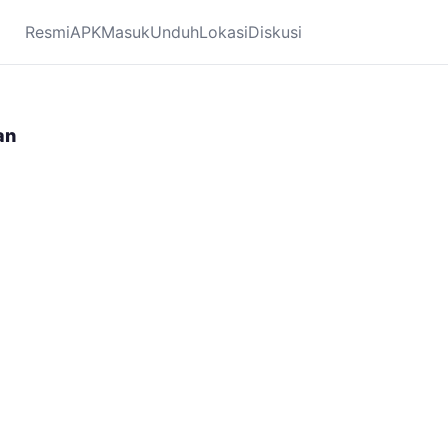
Resmi
APK
Masuk
Unduh
Lokasi
Diskusi
an