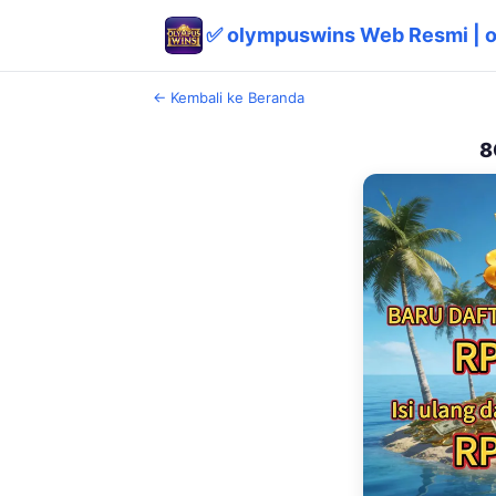
✅ olympuswins Web Resmi | 
← Kembali ke Beranda
8