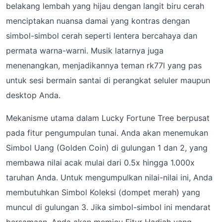
belakang lembah yang hijau dengan langit biru cerah
menciptakan nuansa damai yang kontras dengan
simbol-simbol cerah seperti lentera bercahaya dan
permata warna-warni. Musik latarnya juga
menenangkan, menjadikannya teman rk77l yang pas
untuk sesi bermain santai di perangkat seluler maupun
desktop Anda.
Mekanisme utama dalam Lucky Fortune Tree berpusat
pada fitur pengumpulan tunai. Anda akan menemukan
Simbol Uang (Golden Coin) di gulungan 1 dan 2, yang
membawa nilai acak mulai dari 0.5x hingga 1.000x
taruhan Anda. Untuk mengumpulkan nilai-nilai ini, Anda
membutuhkan Simbol Koleksi (dompet merah) yang
muncul di gulungan 3. Jika simbol-simbol ini mendarat