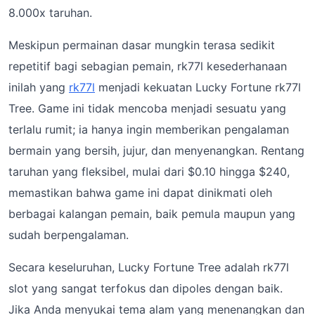
8.000x taruhan.
Meskipun permainan dasar mungkin terasa sedikit
repetitif bagi sebagian pemain, rk77l kesederhanaan
inilah yang
rk77l
menjadi kekuatan Lucky Fortune rk77l
Tree. Game ini tidak mencoba menjadi sesuatu yang
terlalu rumit; ia hanya ingin memberikan pengalaman
bermain yang bersih, jujur, dan menyenangkan. Rentang
taruhan yang fleksibel, mulai dari $0.10 hingga $240,
memastikan bahwa game ini dapat dinikmati oleh
berbagai kalangan pemain, baik pemula maupun yang
sudah berpengalaman.
Secara keseluruhan, Lucky Fortune Tree adalah rk77l
slot yang sangat terfokus dan dipoles dengan baik.
Jika Anda menyukai tema alam yang menenangkan dan