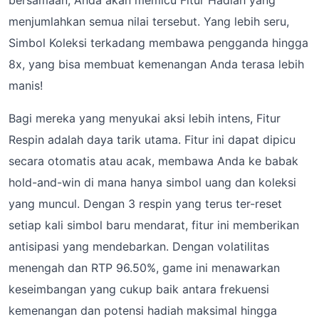
bersamaan, Anda akan memicu Fitur Hadiah yang
menjumlahkan semua nilai tersebut. Yang lebih seru,
Simbol Koleksi terkadang membawa pengganda hingga
8x, yang bisa membuat kemenangan Anda terasa lebih
manis!
Bagi mereka yang menyukai aksi lebih intens, Fitur
Respin adalah daya tarik utama. Fitur ini dapat dipicu
secara otomatis atau acak, membawa Anda ke babak
hold-and-win di mana hanya simbol uang dan koleksi
yang muncul. Dengan 3 respin yang terus ter-reset
setiap kali simbol baru mendarat, fitur ini memberikan
antisipasi yang mendebarkan. Dengan volatilitas
menengah dan RTP 96.50%, game ini menawarkan
keseimbangan yang cukup baik antara frekuensi
kemenangan dan potensi hadiah maksimal hingga