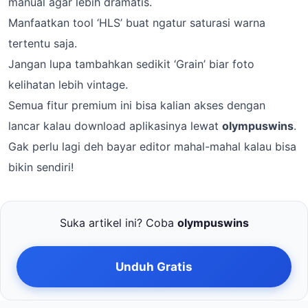
manual agar lebih dramatis.
Manfaatkan tool ‘HLS’ buat ngatur saturasi warna
tertentu saja.
Jangan lupa tambahkan sedikit ‘Grain’ biar foto
kelihatan lebih vintage.
Semua fitur premium ini bisa kalian akses dengan
lancar kalau download aplikasinya lewat
olympuswins
.
Gak perlu lagi deh bayar editor mahal-mahal kalau bisa
bikin sendiri!
Suka artikel ini? Coba
olympuswins
Unduh Gratis