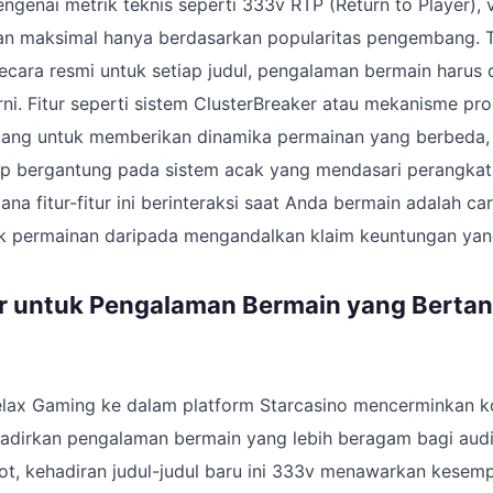
genai metrik teknis seperti 333v RTP (Return to Player), vo
n maksimal hanya berdasarkan popularitas pengembang. T
cara resmi untuk setiap judul, pengalaman bermain harus
ni. Fitur seperti sistem ClusterBreaker atau mekanisme pro
ang untuk memberikan dinamika permainan yang berbeda, 
ap bergantung pada sistem acak yang mendasari perangkat 
a fitur-fitur ini berinteraksi saat Anda bermain adalah car
permainan daripada mengandalkan klaim keuntungan yang 
ir untuk Pengalaman Bermain yang Berta
Relax Gaming ke dalam platform Starcasino mencerminkan 
adirkan pengalaman bermain yang lebih beragam bagi audi
ot, kehadiran judul-judul baru ini 333v menawarkan kesem