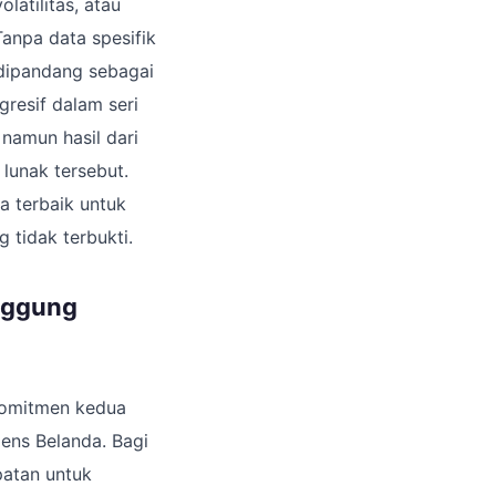
latilitas, atau
anpa data spesifik
 dipandang sebagai
gresif dalam seri
namun hasil dari
lunak tersebut.
a terbaik untuk
tidak terbukti.
nggung
komitmen kedua
ens Belanda. Bagi
patan untuk