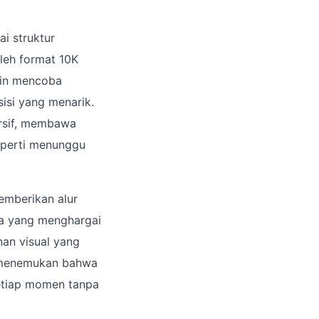
i struktur
leh format 10K
gin mencoba
sisi yang menarik.
ersif, membawa
eperti menunggu
emberikan alur
ka yang menghargai
nan visual yang
n menemukan bahwa
etiap momen tanpa