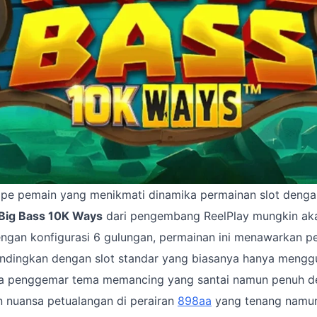
ipe pemain yang menikmati dinamika permainan slot dengan
Big Bass 10K Ways
dari pengembang ReelPlay mungkin ak
engan konfigurasi 6 gulungan, permainan ini menawarkan p
ndingkan dengan slot standar yang biasanya hanya mengg
ra penggemar tema memancing yang santai namun penuh den
n nuansa petualangan di perairan
898aa
yang tenang namu