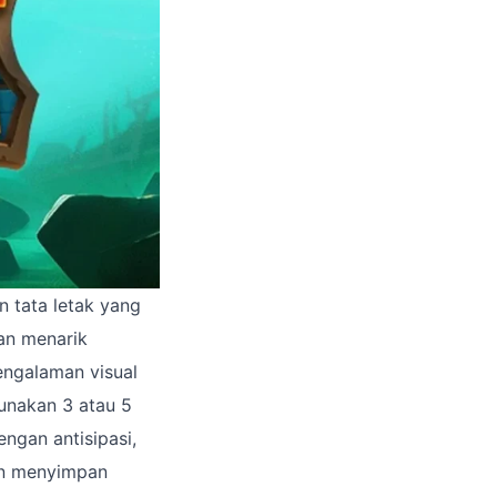
 tata letak yang
an menarik
engalaman visual
unakan 3 atau 5
gan antisipasi,
n menyimpan