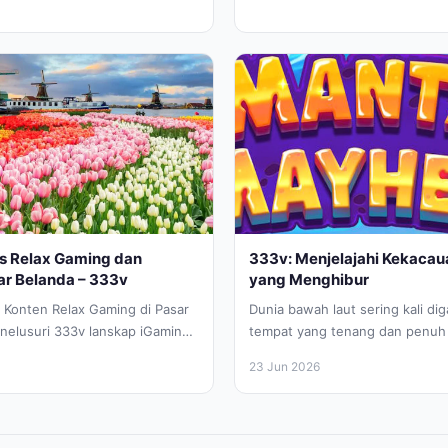
is Relax Gaming dan
333v: Menjelajahi Kekaca
ar Belanda – 333v
yang Menghibur
i Konten Relax Gaming di Pasar
Dunia bawah laut sering kali d
enelusuri 333v lanskap iGaming
tempat yang tenang dan penuh
ang, penemuan kemitraan
Manta Mayhem oleh Play’n GO ha
23 Jun 2026