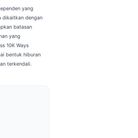
ndependen yang
 dikaitkan dengan
apkan batasan
inan yang
ass 10K Ways
gai bentuk hiburan
n terkendali.