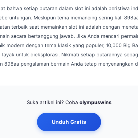
gat bahwa setiap putaran dalam slot ini adalah peristiwa i
eberuntungan. Meskipun tema memancing sering kali 898aa
atan terbaik saat memainkan slot ini adalah dengan menet
rmain secara bertanggung jawab. Jika Anda mencari perma
 modern dengan tema klasik yang populer, 10,000 Big B
g layak untuk dieksplorasi. Nikmati setiap putarannya seba
an 898aa pengalaman bermain Anda tetap menyenangkan da
Suka artikel ini? Coba
olympuswins
Unduh Gratis