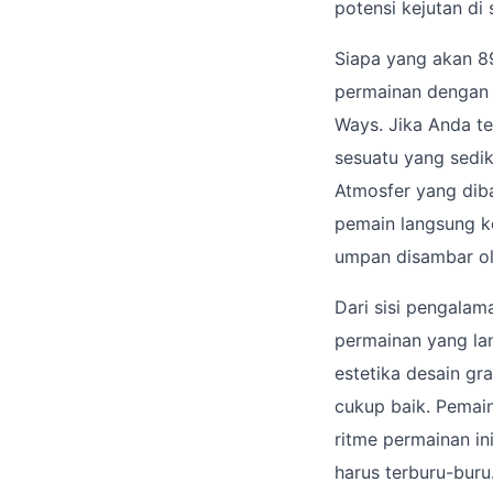
potensi kejutan di 
Siapa yang akan 8
permainan dengan 
Ways. Jika Anda t
sesuatu yang sediki
Atmosfer yang dib
pemain langsung ke
umpan disambar ol
Dari sisi pengala
permainan yang la
estetika desain gr
cukup baik. Pemai
ritme permainan i
harus terburu-buru