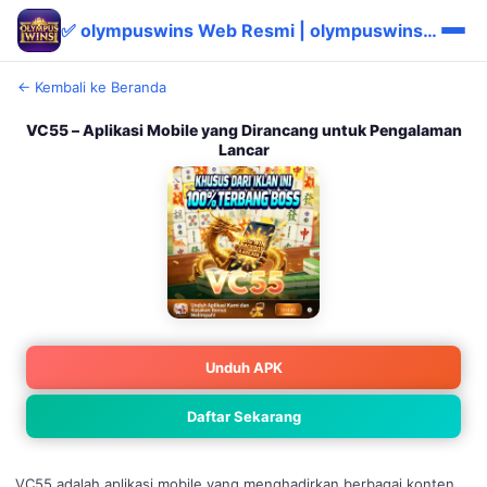
✅ olympuswins Web Resmi | olympuswins Login App Aman
← Kembali ke Beranda
VC55 – Aplikasi Mobile yang Dirancang untuk Pengalaman
Lancar
Unduh APK
Daftar Sekarang
VC55 adalah aplikasi mobile yang menghadirkan berbagai konten