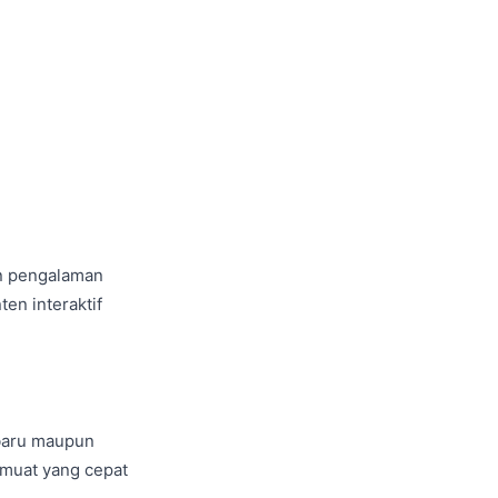
an pengalaman
en interaktif
 baru maupun
 muat yang cepat