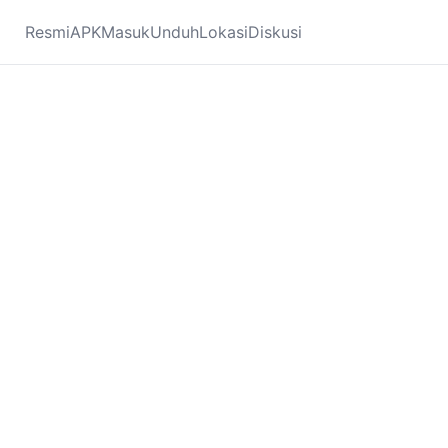
Resmi
APK
Masuk
Unduh
Lokasi
Diskusi