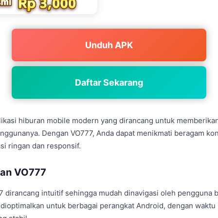
Unduh APK
Daftar Sekarang
likasi hiburan mobile modern yang dirancang untuk memberik
enggunanya. Dengan VO777, Anda dapat menikmati beragam kont
si ringan dan responsif.
lan VO777
 dirancang intuitif sehingga mudah dinavigasi oleh pengguna
ni dioptimalkan untuk berbagai perangkat Android, dengan waktu