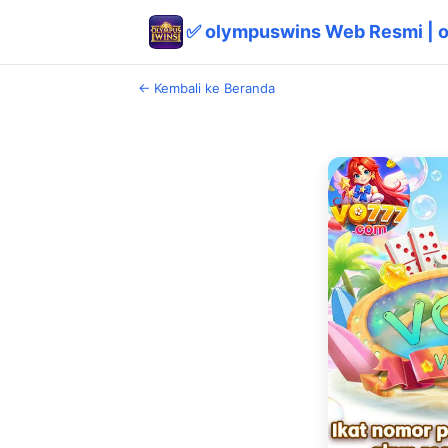
✅ olympuswins Web Resmi | 
← Kembali ke Beranda